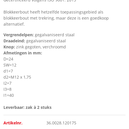
Blokkeerbout heeft hetzelfde toepassingsgebied als
blokkeerbout met trekring, maar deze is een goedkoop
alternatief.
Vergrendelpen:
gegalvaniseerd staal
Draadeind:
gegalvaniseerd staal
Knop:
zink gegoten, verchroomd
Afmetingen in mm:
D=24
SW=12
d1=7
d2=M12 x 1,75
I2=7
I3=8
I1=40
Leverbaar: zak à 2 stuks
Artikelnr.
36.0028.120175