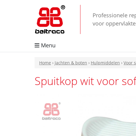
Professionele re
voor oppervlakt
Menu
Home
›
Jachten & boten
›
Hulpmiddelen
›
Voor 
Spuitkop wit voor so