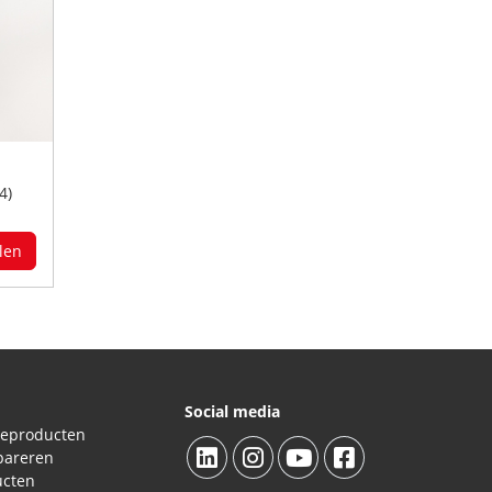
4)
len
Social media
ieproducten
pareren
ucten