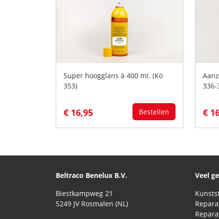
Super hoogglans à 400 ml. (Kö
Aanz
353)
336-
€ 16,95
€ 1
Bestellen
Beltraco Benelux B.V.
Veel g
Biestkampweg 21
5249 JV Rosmalen (NL)