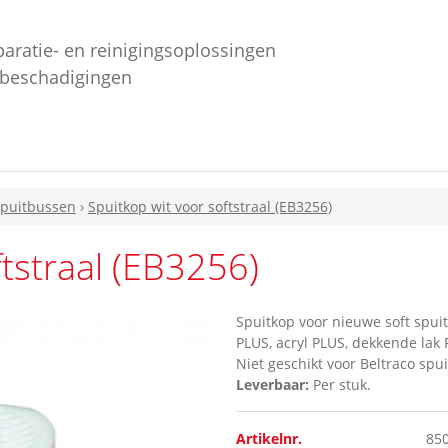
paratie- en reinigingsoplossingen
ebeschadigingen
spuitbussen
›
Spuitkop wit voor softstraal (EB3256)
ftstraal (EB3256)
Spuitkop voor nieuwe soft spui
PLUS, acryl PLUS, dekkende lak 
Niet geschikt voor Beltraco spui
Leverbaar:
Per stuk.
Artikelnr.
85