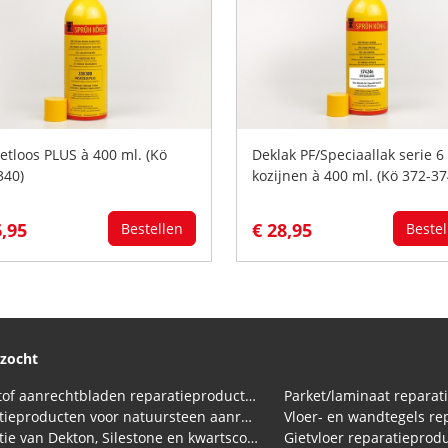
etloos PLUS à 400 ml. (Kö
Deklak PF/Speciaallak serie 6
340)
kozijnen à 400 ml. (Kö 372-37
6,95
€ 28,95
Bestellen
Bestel
ezocht
Kunststof aanrechtbladen reparatieproducten (HPL en Volkern)
Parket/laminaat reparat
Reparatieproducten voor natuursteen aanrechtblad
Vloer- en wandtegels re
Reparatie van Dekton, Silestone en kwartscomposiet aanrechtbladen
Gietvloer reparatieprod