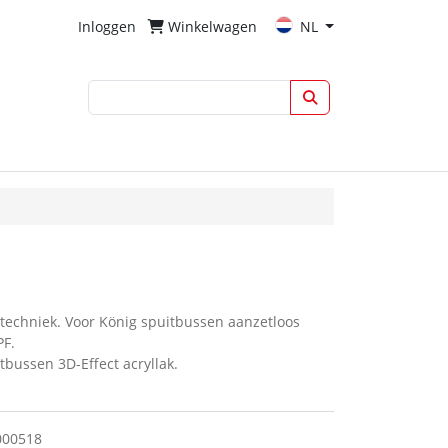
Inloggen
Winkelwagen
NL
ttechniek. Voor König spuitbussen aanzetloos
PF.
tbussen 3D-Effect acryllak.
000518