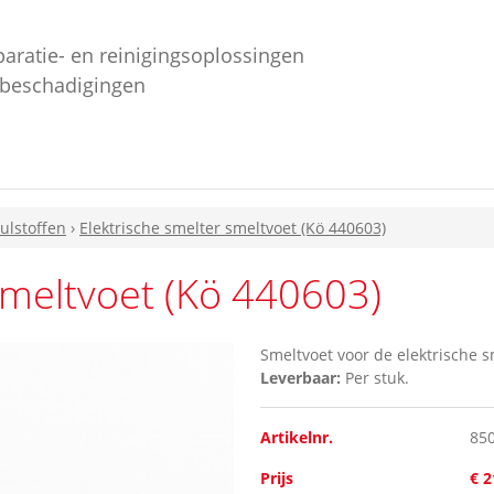
paratie- en reinigingsoplossingen
ebeschadigingen
ulstoffen
›
Elektrische smelter smeltvoet (Kö 440603)
smeltvoet (Kö 440603)
Smeltvoet voor de elektrische 
Leverbaar:
Per stuk.
Artikelnr.
85
Prijs
€ 2