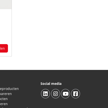
len
Social media
ieproducten
pareren
ucten
reren