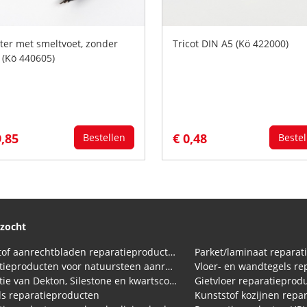
ter met smeltvoet, zonder
Tricot DIN A5 (Kö 422000)
o (Kö 440605)
9,85
€ 0,48
Bestellen
Bestel
ezocht
Kunststof aanrechtbladen reparatieproducten (HPL en Volkern)
Parket/laminaat reparat
Reparatieproducten voor natuursteen aanrechtblad
Vloer- en wandtegels re
Reparatie van Dekton, Silestone en kwartscomposiet aanrechtbladen
Gietvloer reparatieprod
s reparatieproducten
Kunststof kozijnen repa