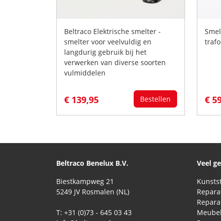
Beltraco Elektrische smelter -
Smel
smelter voor veelvuldig en
traf
langdurig gebruik bij het
verwerken van diverse soorten
vulmiddelen
€ 139,95
€ 5
Bestellen
Beltraco Benelux B.V.
Veel g
Biestkampweg 21
5249 JV Rosmalen (NL)
T: +31 (0)73 - 645 03 43
Meubel