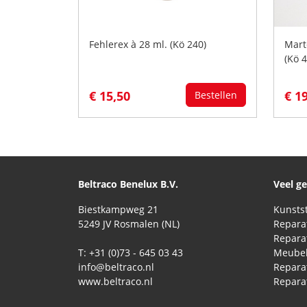
Fehlerex à 28 ml. (Kö 240)
Mart
(Kö 
€ 15,50
€ 1
Bestellen
Beltraco Benelux B.V.
Veel g
Biestkampweg 21
5249 JV Rosmalen (NL)
T: +31 (0)73 - 645 03 43
Meubel
info@beltraco.nl
Repara
www.beltraco.nl