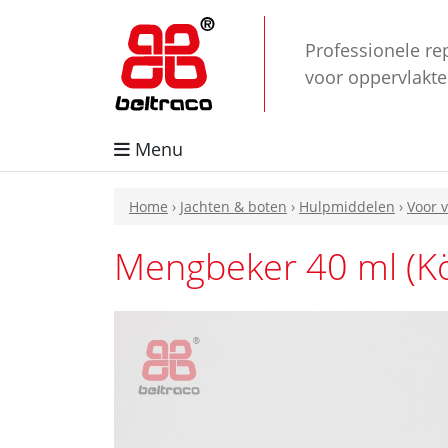
Professionele re
voor oppervlakt
Menu
Home
›
Jachten & boten
›
Hulpmiddelen
›
Voor v
Mengbeker 40 ml (K