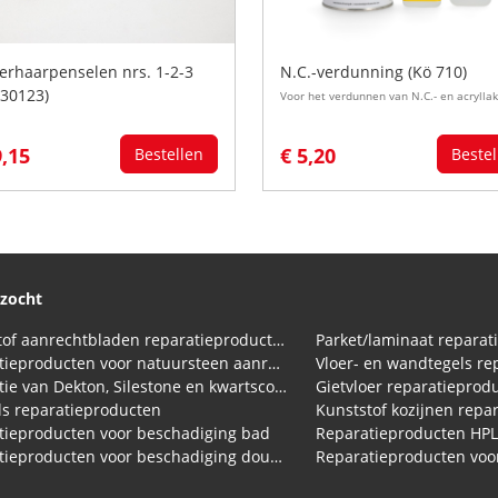
erhaarpenselen nrs. 1-2-3
N.C.-verdunning (Kö 710)
430123)
Voor het verdunnen van N.C.- en acrylla
9,15
€ 5,20
Bestellen
Bestel
ezocht
Kunststof aanrechtbladen reparatieproducten (HPL en Volkern)
Parket/laminaat reparat
Reparatieproducten voor natuursteen aanrechtblad
Vloer- en wandtegels re
Reparatie van Dekton, Silestone en kwartscomposiet aanrechtbladen
Gietvloer reparatieprod
s reparatieproducten
Kunststof kozijnen repa
tieproducten voor beschadiging bad
Reparatieproducten HP
Reparatieproducten voor beschadiging douchebak