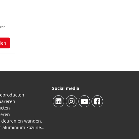
kken
len
Social media
ieproducten
pareren
ucten
reren
L deuren en wanden.
Reparatieproducten voor aluminium kozijnen, profielen