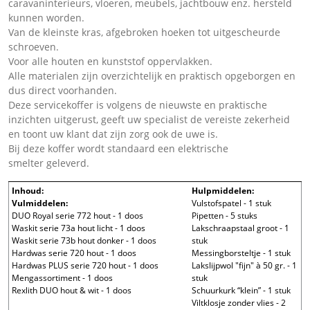
caravaninterieurs, vloeren, meubels, jachtbouw enz. hersteld
kunnen worden.
Van de kleinste kras, afgebroken hoeken tot uitgescheurde
schroeven.
Voor alle houten en kunststof oppervlakken.
Alle materialen zijn overzichtelijk en praktisch opgeborgen en
dus direct voorhanden.
Deze servicekoffer is volgens de nieuwste en praktische
inzichten uitgerust, geeft uw specialist de vereiste zekerheid
en toont uw klant dat zijn zorg ook de uwe is.
Bij deze koffer wordt standaard een elektrische
smelter geleverd.
Inhoud:
Hulpmiddelen:
Vulmiddelen:
Vulstofspatel - 1 stuk
DUO Royal serie 772 hout - 1 doos
Pipetten - 5 stuks
Waskit serie 73a hout licht - 1 doos
Lakschraapstaal groot - 1
Waskit serie 73b hout donker - 1 doos
stuk
Hardwas serie 720 hout - 1 doos
Messingborsteltje - 1 stuk
Hardwas PLUS serie 720 hout - 1 doos
Lakslijpwol "fijn" à 50 gr. - 1
Mengassortiment - 1 doos
stuk
Rexlith DUO hout & wit - 1 doos
Schuurkurk “klein” - 1 stuk
Viltklosje zonder vlies - 2