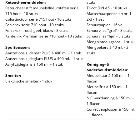
Retoucheermiddelen:
stuks
Retoucheerstift meubels/Kleurstiften serie
Tricot DIN A5 - 10 stuks
715 hout - 10 stuks
Marterhaarpenselen nr. 1-
Colortinctuur serie 715 hout - 10 stuks
2-3 - 1 set
Fehlerex serie 710 hout - 10 stuks
Schuurpapier - 16 vel
Fehlerex - rood, geel, blauw - 3 stuks
Schuurvlies ”grof” - 3 stuks
Kantenfix Premium serie 710 hout - 10 stuks
Schuurvlies ”fijn” - 3 stuks
Mengplateau groot - 1 stuk
Spuitbussen:
Mengbekers à 40 ml. - 3
Aanzetloos zijdemat PLUS à 400 ml. - 1 stuk
stuks
Aanzetloos zijdeglans PLUS à 400 ml. - 1 stuk
Acryl zijdeglans à 150 ml. - 1 stuk
Reiniging- &
onderhoudsmiddelen:
Smelter:
Meubelkuur à 150 ml. - 1
Elektrische smelter - 1 stuk
flacon
Meubelfris à 150 ml. - 1
flacon
N.C.-verdunning à 150 ml. -
1 flacon
Correctieoplosser à 150 ml.
- 1 flacon