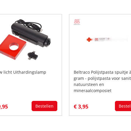
w licht Uithardingslamp
Beltraco Polijstpasta spuitje 
gram - polijstpasta voor sanit
natuursteen en
mineraalcomposiet
9,95
€ 3,95
Bestellen
Bestel