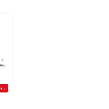
à 2
air,
len