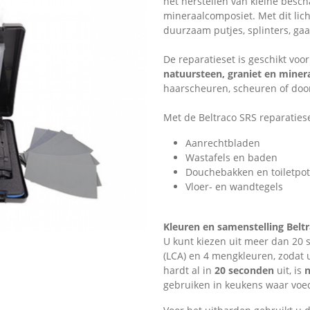
het herstellen van kleine besch
mineraalcomposiet. Met dit lic
duurzaam putjes, splinters, gaa
De reparatieset is geschikt voor
natuursteen, graniet en miner
haarscheuren, scheuren of doo
Met de Beltraco SRS reparaties
Aanrechtbladen
Wastafels en baden
Douchebakken en toiletpo
Vloer- en wandtegels
Kleuren en samenstelling Beltr
U kunt kiezen uit meer dan 20 
(LCA) en 4 mengkleuren, zodat u
hardt al in
20 seconden
uit, is
n
gebruiken in keukens waar voed