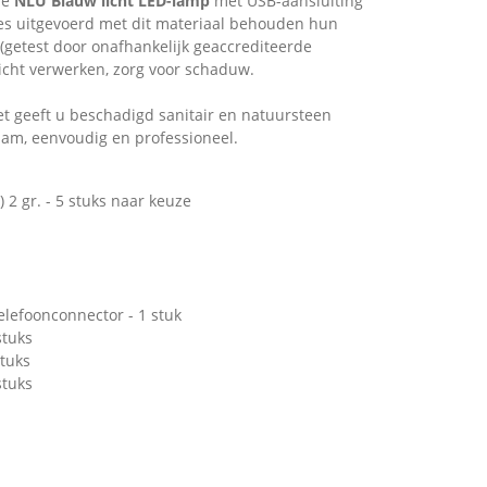
de
NLU Blauw licht LED-lamp
met USB-aansluiting
ies uitgevoerd met dit materiaal behouden hun
(getest door onafhankelijk geaccrediteerde
nlicht verwerken, zorg voor schaduw.
et geeft u beschadigd sanitair en natuursteen
am, eenvoudig en professioneel.
 2 gr. - 5 stuks naar keuze
elefoonconnector - 1 stuk
stuks
stuks
stuks