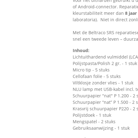
Voor het uitharden gebruikt u 
of Android-connector. Reparat
kleurstabiliteit meer dan
8 jaar
laboratoria). Niet in direct zo
Met de Beltraco SRS reparaties
snel een tweede leven – duurza
Inhoud:
Lichtuithardend vulmiddel (LCA)
Polijstpasta/Polish 2 gr. - 1 stuk
Micro tip - 5 stuks
Cellofaan folie - 5 stuks
Viltklosje zonder vlies - 1 stuk
NLU lamp met USB-kabel incl. t
Schuurpapier "nat" P 1.200 - 2 
Schuurpapier “nat” P 1.500 - 2 
Krasvrij schuurpapier P220
- 2 
Polijstdoek - 1 stuk
Mengspatel - 2 stuks
Gebruiksaanwijzing - 1 stuk