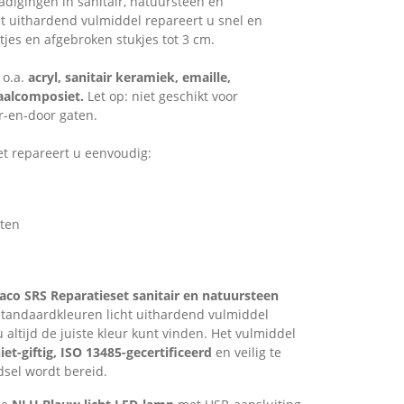
adigingen in sanitair, natuursteen en
ht uithardend vulmiddel repareert u snel en
tjes en afgebroken stukjes tot 3 cm.
 o.a.
acryl, sanitair keramiek, emaille,
aalcomposiet.
Let op: niet geschikt voor
r-en-door gaten.
et repareert u eenvoudig:
tten
aco SRS Reparatieset sanitair en natuursteen
standaardkleuren licht uithardend vulmiddel
 altijd de juiste kleur kunt vinden. Het vulmiddel
iet-giftig, ISO 13485-gecertificeerd
en veilig te
sel wordt bereid.