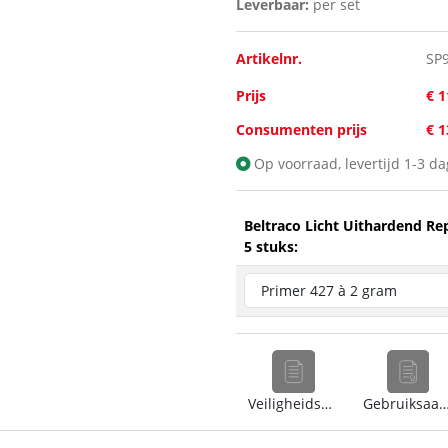
Leverbaar:
per set
Artikelnr.
SP
Prijs
€ 1
Consumenten prijs
€ 
Op voorraad, levertijd 1-3 d
Beltraco Licht Uithardend Rep
5 stuks:
Veiligheidsblad (nl)
Gebruiksaanwijzing 