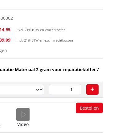
930002
14,95
Excl. 21% BTW en vrachtkosten
139,09
Incl. 21% BTW en excl. vrachtkosten
agen
aratie Materiaal 2 gram voor reparatiekoffer /
Bestellen
(nl)
Video