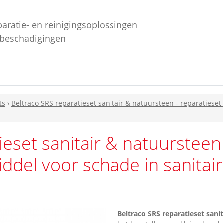
paratie- en reinigingsoplossingen
ebeschadigingen
ts
›
Beltraco SRS reparatieset sanitair & natuursteen - reparatiese
ieset sanitair & natuursteen
iddel voor schade in sanitai
Beltraco SRS reparatieset sani