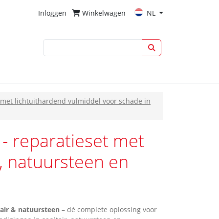
Inloggen
Winkelwagen
NL
t met lichtuithardend vulmiddel voor schade in
 - reparatieset met
r, natuursteen en
tair & natuursteen
– dé complete oplossing voor