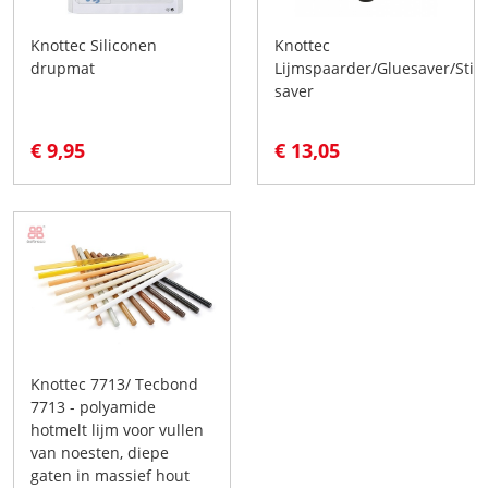
Knottec Siliconen
Knottec
drupmat
Lijmspaarder/Gluesaver/Stic
saver
€ 9,95
€ 13,05
Knottec 7713/ Tecbond
7713 - polyamide
hotmelt lijm voor vullen
van noesten, diepe
gaten in massief hout