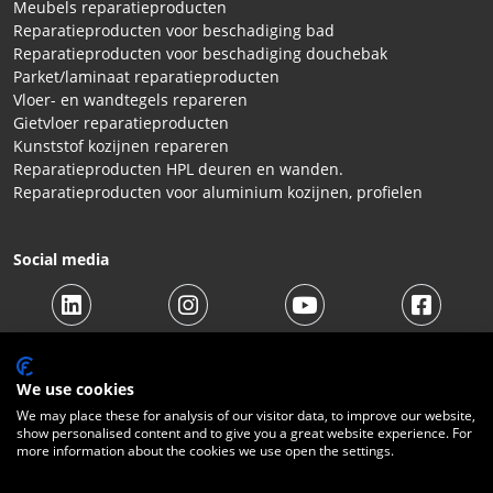
Meubels reparatieproducten
Reparatieproducten voor beschadiging bad
Reparatieproducten voor beschadiging douchebak
Parket/laminaat reparatieproducten
Vloer- en wandtegels repareren
Gietvloer reparatieproducten
Kunststof kozijnen repareren
Reparatieproducten HPL deuren en wanden.
Reparatieproducten voor aluminium kozijnen, profielen
Social media
We use cookies
We may place these for analysis of our visitor data, to improve our website,
show personalised content and to give you a great website experience. For
© 2026 Beltraco Benelux B.V. |
Algemene voorwaarden
|
more information about the cookies we use open the settings.
Privacy Statement
|
Cookies
|
Herroepingsrecht
|