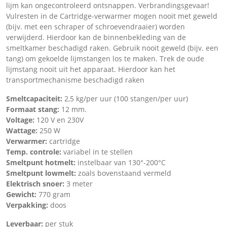
lijm kan ongecontroleerd ontsnappen. Verbrandingsgevaar!
Vulresten in de Cartridge-verwarmer mogen nooit met geweld
(bijv. met een schraper of schroevendraaier) worden
verwijderd. Hierdoor kan de binnenbekleding van de
smeltkamer beschadigd raken. Gebruik nooit geweld (bijv. een
tang) om gekoelde lijmstangen los te maken. Trek de oude
lijmstang nooit uit het apparaat. Hierdoor kan het
transportmechanisme beschadigd raken
Smeltcapaciteit:
2,5 kg/per uur (100 stangen/per uur)
Formaat stang:
12 mm.
Voltage:
120 V en 230V
Wattage:
250 W
Verwarmer:
cartridge
Temp. controle:
variabel in te stellen
Smeltpunt hotmelt:
instelbaar van 130°-200°C
Smeltpunt lowmelt:
zoals bovenstaand vermeld
Elektrisch snoer:
3 meter
Gewicht:
770 gram
Verpakking:
doos
Leverbaar:
per stuk