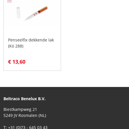
Penseelfix dekkende lak
(Kö 288)
€ 13,60
Beltraco Benelux B.V.
Biestkampweg 21
5249 JV Rosmalen (NL)
T: +31 (0)73 - 645 03 43