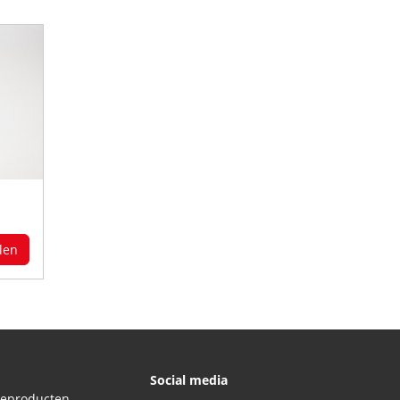
len
Social media
ieproducten