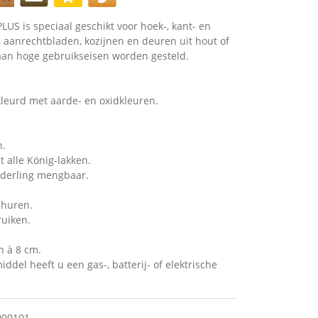
US is speciaal geschikt voor hoek-, kant- en
 aanrechtbladen, kozijnen en deuren uit hout of
aan hoge gebruikseisen worden gesteld.
leurd met aarde- en oxidkleuren.
n.
 alle König-lakken.
nderling mengbaar.
churen.
ruiken.
 à 8 cm.
ddel heeft u een gas-, batterij- of elektrische
000101