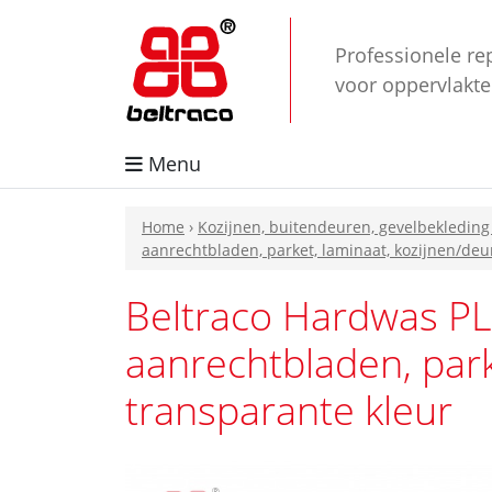
Professionele re
voor oppervlakt
Menu
Home
›
Kozijnen, buitendeuren, gevelbekleding
aanrechtbladen, parket, laminaat, kozijnen/deu
Beltraco Hardwas PL
aanrechtbladen, park
transparante kleur