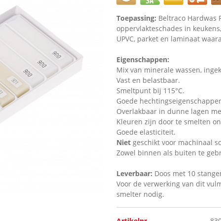
Toepassing:
Beltraco Hardwas PL
oppervlakteschades in keukens,
UPVC, parket en laminaat waar
Eigenschappen:
Mix van minerale wassen, ingek
Vast en belastbaar.
Smeltpunt bij 115°C.
Goede hechtingseigenschappe
Overlakbaar in dunne lagen met
Kleuren zijn door te smelten o
Goede elasticiteit.
Niet
geschikt voor machinaal s
Zowel binnen als buiten te geb
Leverbaar:
Doos met 10 stangen
Voor de verwerking van dit vulmi
smelter nodig.
Artikelnr.
83