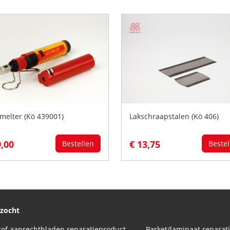
melter (Kö 439001)
Lakschraapstalen (Kö 406)
9,00
€ 13,75
Bestellen
Bestel
ezocht
Kunststof aanrechtbladen reparatieproducten (HPL en Volkern)
Parket/laminaat reparat