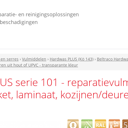
paratie- en reinigingsoplossingen
ebeschadigingen
 en serres
›
Vulmiddelen
›
Hardwas PLUS (Kö 143)
›
Beltraco Hardwa
ren uit hout of UPVC - transparante kleur
US serie 101 - reparatievul
et, laminaat, kozijnen/deure