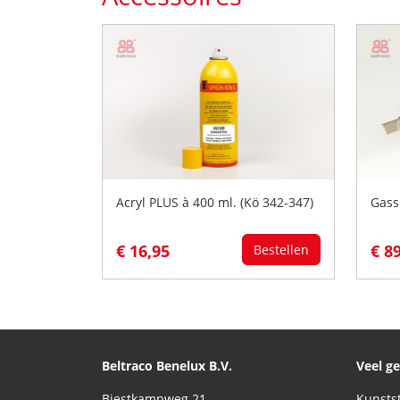
Acryl PLUS à 400 ml. (Kö 342-347)
Gass
€ 16,95
€ 8
Bestellen
Beltraco Benelux B.V.
Veel g
Biestkampweg 21