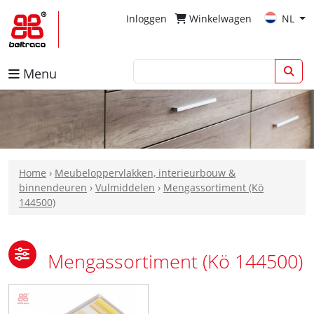
Inloggen
Winkelwagen
NL
Menu
Home
›
Meubeloppervlakken, interieurbouw &
binnendeuren
›
Vulmiddelen
›
Mengassortiment (Kö
144500)
Mengassortiment (Kö 144500)