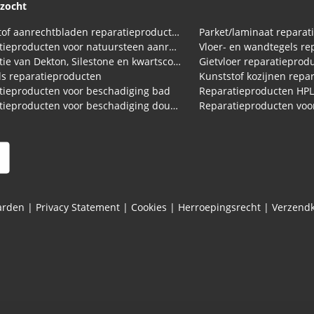
ezocht
Kunststof aanrechtbladen reparatieproducten (HPL en Volkern)
Parket/laminaat reparat
Reparatieproducten voor natuursteen aanrechtblad
Vloer- en wandtegels re
Reparatie van Dekton, Silestone en kwartscomposiet aanrechtbladen
Gietvloer reparatieprod
s reparatieproducten
Kunststof kozijnen repa
tieproducten voor beschadiging bad
Reparatieproducten HP
Reparatieproducten voor beschadiging douchebak
arden
|
Privacy Statement
|
Cookies
|
Herroepingsrecht
|
Verzend