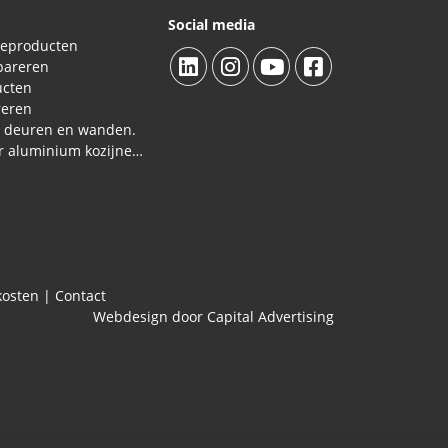
Social media
ieproducten
pareren
ucten
reren
L deuren en wanden.
Reparatieproducten voor aluminium kozijnen, profielen
kosten
|
Contact
Webdesign door Capital Advertising