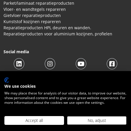
Parket/laminaat reparatieproducten
Vloer- en wandtegels repareren
Gietvloer reparatieproducten
Kunststof kozijnen repareren
Reparatieproducten HPL deuren en wanden.
Reparatieproducten voor aluminium kozijnen, profielen
Social media
We use cookies
We may place these for analysis of our visitor data, to improve our website,
show personalised content and to give you a great website experience. For
© 2026 Beltraco Benelux B.V. |
Algemene voorwaarden
|
more information about the cookies we use open the settings.
Privacy Statement
|
Cookies
|
Herroepingsrecht
|
Verzendkosten
|
Contact
Accept all
No, adjust