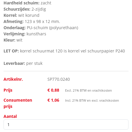
Hardheid schuim:
zacht
Schuurzijdes:
2-zijdig
Korrel:
wit korund
Afmeting:
123 x 98 x 12 mm.
Onderlaag:
PU-schuim (polyurethaan)
Verlijming:
kunsthars
Kleur:
wit
LET OP:
korrel schuurmat 120 is korrel vel schuurpapier P240
Leverbaar:
per stuk
Artikelnr.
SP770.0240
Prijs
€ 0,88
Excl. 21% BTW en vrachtkosten
Consumenten
€ 1,06
Incl. 21% BTW en excl. vrachtkosten
prijs
Aantal