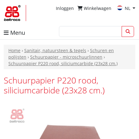
Inloggen
Winkelwagen
NL
Menu
Home
›
Sanitair, natuursteen & tegels
›
Schuren en
polijsten
›
Schuurpapier - microschuurlinnen
›
Schuurpapier P220 rood, siliciumcarbide (23x28 cm.)
Schuurpapier P220 rood,
siliciumcarbide (23x28 cm.)