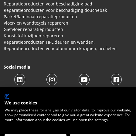
Reparatieproducten voor beschadiging bad
Reparatieproducten voor beschadiging douchebak
Parket/laminaat reparatieproducten
Vloer- en wandtegels repareren
Gietvloer reparatieproducten
Kunststof kozijnen repareren
Reparatieproducten HPL deuren en wanden.
Reparatieproducten voor aluminium kozijnen, profielen
Social media
We use cookies
We may place these for analysis of our visitor data, to improve our website,
show personalised content and to give you a great website experience. For
more information about the cookies we use open the settings.
© 2026 Beltraco Benelux B.V. |
Algemene voorwaarden
|
Privacy Statement
|
Cookies
|
Herroepingsrecht
|
Verzendkosten
|
Contact