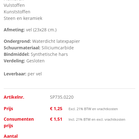
Vulstoffen
Kunststoffen
Steen en keramiek
Afmeting:
vel (23x28 cm.)
Ondergrond:
Waterdicht latexpapier
Schuurmateriaal:
Siliciumcarbide
Bindmiddel:
Synthetische hars
Verdeling:
Gesloten
Leverbaar:
per vel
Artikelnr.
SP735.0220
Prijs
€ 1,25
Excl. 21% BTW en vrachtkosten
Consumenten
€ 1,51
Incl. 21% BTW en excl. vrachtkosten
prijs
Aantal