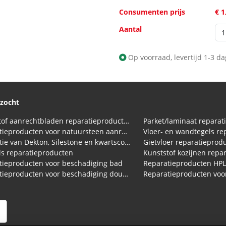
Consumenten prijs
€ 1
Aantal
Op voorraad, levertijd 1-3 d
ezocht
Kunststof aanrechtbladen reparatieproducten (HPL en Volkern)
Parket/laminaat reparat
Reparatieproducten voor natuursteen aanrechtblad
Vloer- en wandtegels re
Reparatie van Dekton, Silestone en kwartscomposiet aanrechtbladen
Gietvloer reparatieprod
s reparatieproducten
Kunststof kozijnen repa
tieproducten voor beschadiging bad
Reparatieproducten HP
Reparatieproducten voor beschadiging douchebak