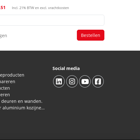
,51
Incl. 21% BTW en excl. vrachtkosten
agen
Social media
ieproducten
pareren
ucten
reren
L deuren en wanden.
Reparatieproducten voor aluminium kozijnen, profielen