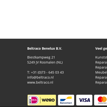
Beltraco Benelux B.V.
Veel g
Biestkampweg 21
5249 JV Rosmalen (NL)
T: +31 (0)73 - 645 03 43
Meubel
info@beltraco.nl
Repara
www.beltraco.nl