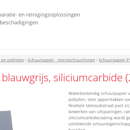
paratie- en reinigingsoplossingen
ebeschadigingen
en polijsten
›
Schuurpapier - microschuurlinnen
›
Schuurpapier P1
lauwgrijs, siliciumcarbide 
Waterbestendig schuurpapier 
polijsten. Voor oppervlakken va
flexibele latexsubstraat past z
bewerken van uitsparingen, ra
siliciumcarbidecoating wordt g
uitstekende schuureigenschapp
bereiken.