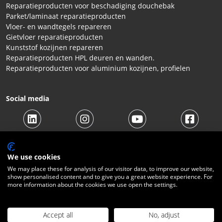
Reparatieproducten voor beschadiging douchebak
Parket/laminaat reparatieproducten
Vloer- en wandtegels repareren
Gietvloer reparatieproducten
Kunststof kozijnen repareren
Reparatieproducten HPL deuren en wanden.
Reparatieproducten voor aluminium kozijnen, profielen
Social media
We use cookies
We may place these for analysis of our visitor data, to improve our website,
show personalised content and to give you a great website experience. For
© 2026 Beltraco Benelux B.V. |
Algemene voorwaarden
|
more information about the cookies we use open the settings.
Privacy Statement
|
Cookies
|
Herroepingsrecht
|
Verzendkosten
|
Contact
Accept all
No, adjust