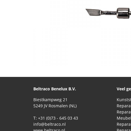
Beltraco Benelux B.V.
Veel g
Biestkampweg 21
5249 JV Rosmalen (NL)
T: +31 (0)73 - 645 03 43
Meubel
info@beltraco.nl
Repara
www.beltraco.nl