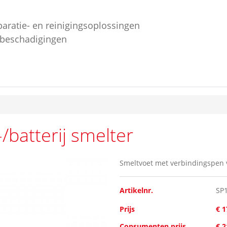
paratie- en reinigingsoplossingen
ebeschadigingen
/batterij smelter
Smeltvoet met verbindingspen v
Artikelnr.
SP
Prijs
€ 1
Consumenten prijs
€ 