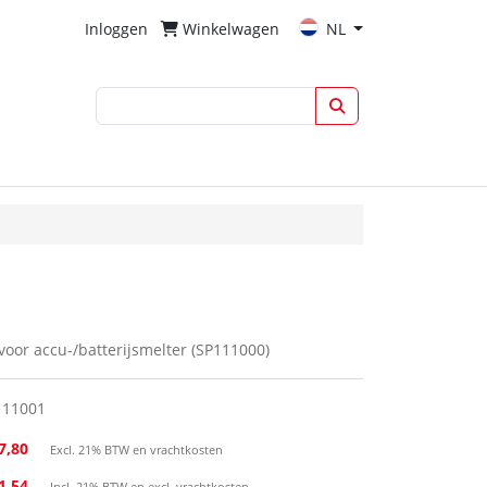
Inloggen
Winkelwagen
NL
oor accu-/batterijsmelter (SP111000)
111001
7,80
Excl. 21% BTW en vrachtkosten
21,54
Incl. 21% BTW en excl. vrachtkosten