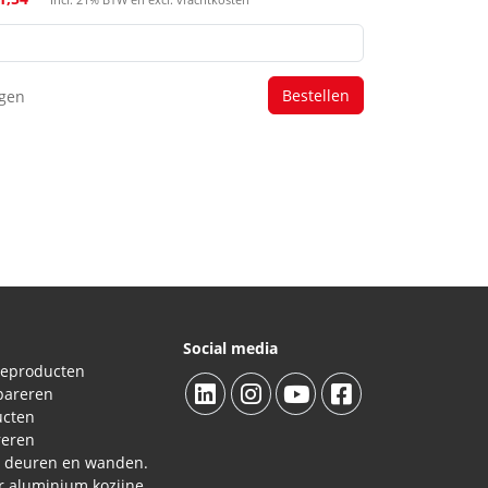
agen
Social media
ieproducten
pareren
ucten
reren
L deuren en wanden.
Reparatieproducten voor aluminium kozijnen, profielen