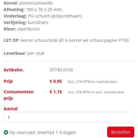
Korrel:
aluminiumoxide
Afmeting:
100 x 70 x 25 mm.
Onderlaag:
PU-schuim (polyurethaan)
Verlijming:
kunsthars
Kleur:
zwartbruin
LET OP:
korrel schuurblok 60 is korrel vel schuurpapier P150
Leverbaar:
per stuk
Artikelnr.
SP730.0150
Prijs
€ 0,95
Excl. 21% BTW en vrachtkosten
Consumenten
€ 1,15
Incl. 21% BTW en excl. vrachtkosten
prijs
Aantal
Op voorraad, levertijd 1-3 dagen