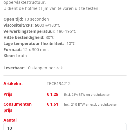
oppervlaktestructuur.
U dient de hotmelt lijm van te voren uit te testen.
Open tijd:
10 seconden
Viscositeit/cPs: 50
00 @180°C
Verwerkingstemperatuur:
180-195°C
Hitte bestendigheid:
80°C
Lage temperatuur flexibiliteit:
-10°C
Formaat:
12 x 300 mm.
Kleur:
bruin
Leverbaar:
10 stangen per zak.
Artikelnr.
TECB194212
Prijs
€ 1,25
Excl. 21% BTW en vrachtkosten
Consumenten
€ 1,51
Incl. 21% BTW en excl. vrachtkosten
prijs
Aantal