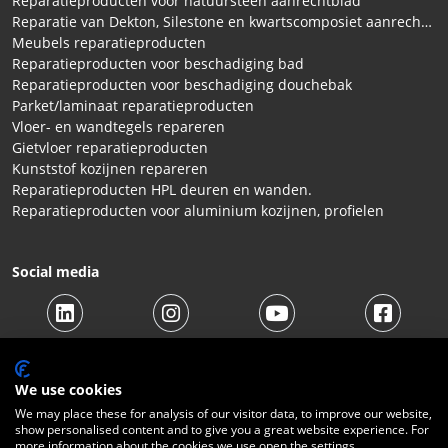
Reparatieproducten voor natuursteen aanrechtblad
Reparatie van Dekton, Silestone en kwartscomposiet aanrechtbladen
Meubels reparatieproducten
Reparatieproducten voor beschadiging bad
Reparatieproducten voor beschadiging douchebak
Parket/laminaat reparatieproducten
Vloer- en wandtegels repareren
Gietvloer reparatieproducten
Kunststof kozijnen repareren
Reparatieproducten HPL deuren en wanden.
Reparatieproducten voor aluminium kozijnen, profielen
Social media
We use cookies
We may place these for analysis of our visitor data, to improve our website,
show personalised content and to give you a great website experience. For
© 2026 Beltraco Benelux B.V. |
Algemene voorwaarden
|
more information about the cookies we use open the settings.