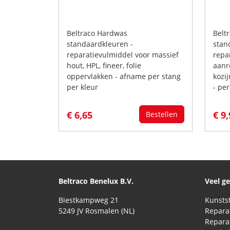
Beltraco Hardwas
Belt
standaardkleuren -
stan
reparatievulmiddel voor massief
repa
hout, HPL, fineer, folie
aanr
oppervlakken - afname per stang
kozi
per kleur
- per
€ 6,65
€ 9
Bestellen
Beltraco Benelux B.V.
Veel g
Biestkampweg 21
5249 JV Rosmalen (NL)