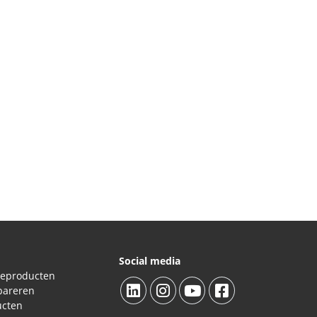
Social media
ieproducten
pareren
ucten