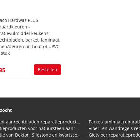
raco Hardwas PLUS
daardkleuren -
ratievulmiddel keukens,
echtbladen, parket, laminaat,
jnen/deuren uit hout of UPVC
 stuk
,95
Bestellen
ezocht
Kunststof aanrechtbladen reparatieproducten (HPL en Volkern)
Parket/laminaat reparat
Reparatieproducten voor natuursteen aanrechtblad
Vloer- en wandtegels re
Reparatie van Dekton, Silestone en kwartscomposiet aanrechtbladen
Gietvloer reparatieprod