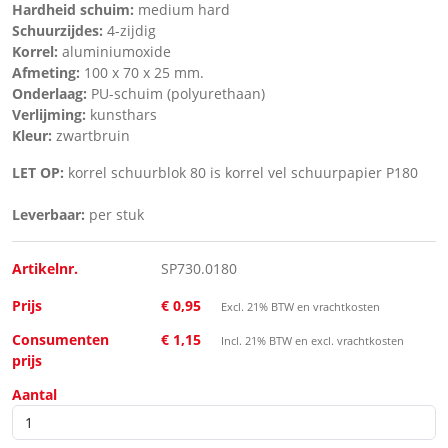
Hardheid schuim:
medium hard
Schuurzijdes:
4-zijdig
Korrel:
aluminiumoxide
Afmeting:
100 x 70 x 25 mm.
Onderlaag:
PU-schuim (polyurethaan)
Verlijming:
kunsthars
Kleur:
zwartbruin
LET OP:
korrel schuurblok 80 is korrel vel schuurpapier P180
Leverbaar:
per stuk
Artikelnr.
SP730.0180
Prijs
€ 0,95
Excl. 21% BTW en vrachtkosten
Consumenten
€ 1,15
Incl. 21% BTW en excl. vrachtkosten
prijs
Aantal