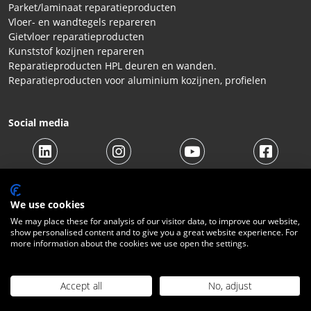
Parket/laminaat reparatieproducten
Vloer- en wandtegels repareren
Gietvloer reparatieproducten
Kunststof kozijnen repareren
Reparatieproducten HPL deuren en wanden.
Reparatieproducten voor aluminium kozijnen, profielen
Social media
We use cookies
We may place these for analysis of our visitor data, to improve our website,
show personalised content and to give you a great website experience. For
© 2026 Beltraco Benelux B.V. |
Algemene voorwaarden
|
more information about the cookies we use open the settings.
Privacy Statement
|
Cookies
|
Herroepingsrecht
|
Verzendkosten
|
Contact
Accept all
No, adjust