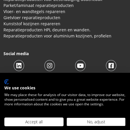
Parket/laminaat reparatieproducten
Vloer- en wandtegels repareren
Gietvloer reparatieproducten
Kunststof kozijnen repareren
Reparatieproducten HPL deuren en wanden.
Reparatieproducten voor aluminium kozijnen, profielen
Social media
We use cookies
We may place these for analysis of our visitor data, to improve our website,
show personalised content and to give you a great website experience. For
© 2026 Beltraco Benelux B.V. |
Algemene voorwaarden
|
more information about the cookies we use open the settings.
Privacy Statement
|
Cookies
|
Herroepingsrecht
|
Verzendkosten
|
Contact
Accept all
No, adjust