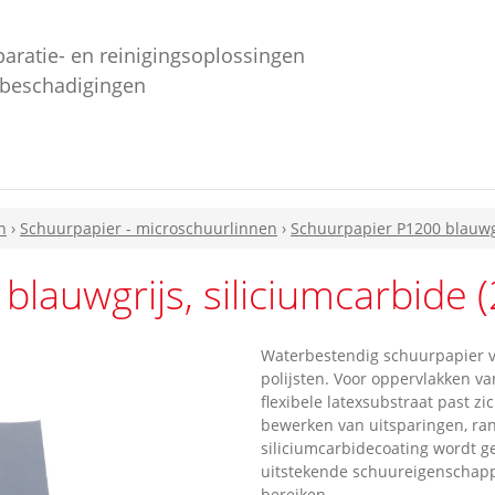
paratie- en reinigingsoplossingen
ebeschadigingen
n
›
Schuurpapier - microschuurlinnen
›
Schuurpapier P1200 blauwgr
lauwgrijs, siliciumcarbide 
Waterbestendig schuurpapier 
polijsten. Voor oppervlakken va
flexibele latexsubstraat past z
bewerken van uitsparingen, ra
siliciumcarbidecoating wordt g
uitstekende schuureigenschapp
bereiken.