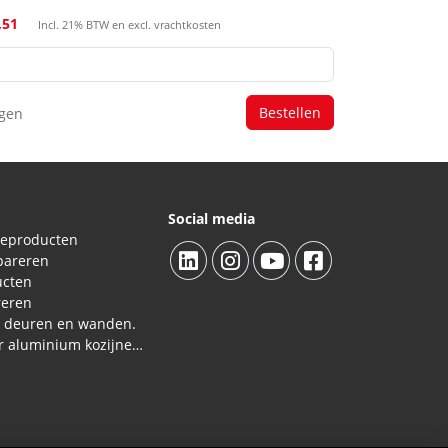
,51
Incl. 21% BTW en excl. vrachtkosten
agen
Social media
ieproducten
pareren
ucten
reren
L deuren en wanden.
Reparatieproducten voor aluminium kozijnen, profielen