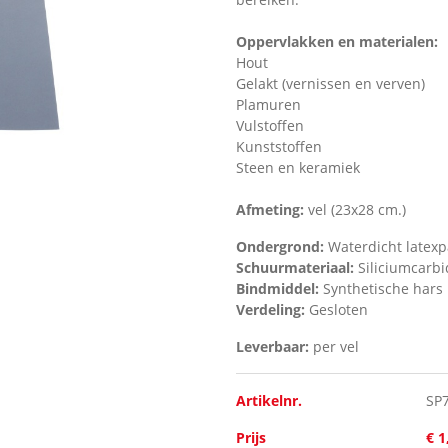
Oppervlakken en materialen:
Hout
Gelakt (vernissen en verven)
Plamuren
Vulstoffen
Kunststoffen
Steen en keramiek
Afmeting:
vel (23x28 cm.)
Ondergrond:
Waterdicht latex
Schuurmateriaal:
Siliciumcarb
Bindmiddel:
Synthetische hars
Verdeling:
Gesloten
Leverbaar:
per vel
Artikelnr.
SP
Prijs
€ 1