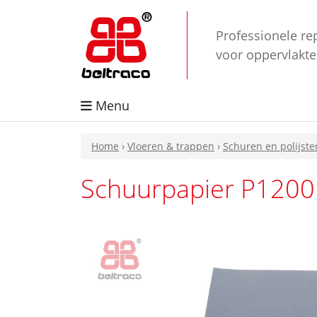
Professionele re
voor oppervlakt
Menu
Home
›
Vloeren & trappen
›
Schuren en polijste
Schuurpapier P1200 b