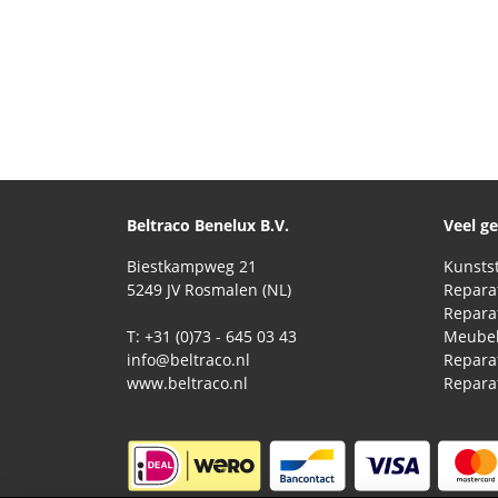
Beltraco Benelux B.V.
Veel g
Biestkampweg 21
5249 JV Rosmalen (NL)
T: +31 (0)73 - 645 03 43
Meubel
info@beltraco.nl
Repara
www.beltraco.nl