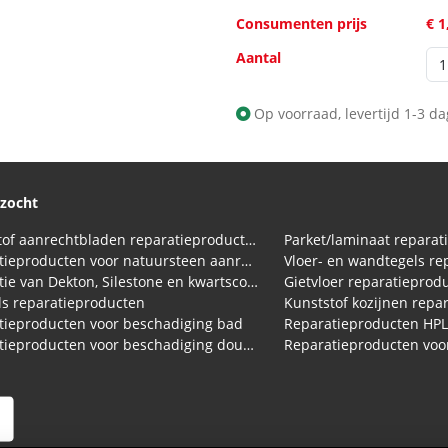
Consumenten prijs
€ 1
Aantal
Op voorraad, levertijd 1-3 d
ezocht
Kunststof aanrechtbladen reparatieproducten (HPL en Volkern)
Parket/laminaat reparat
Reparatieproducten voor natuursteen aanrechtblad
Vloer- en wandtegels re
Reparatie van Dekton, Silestone en kwartscomposiet aanrechtbladen
Gietvloer reparatieprod
s reparatieproducten
Kunststof kozijnen repa
tieproducten voor beschadiging bad
Reparatieproducten HP
Reparatieproducten voor beschadiging douchebak