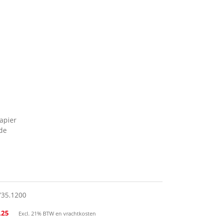
papier
ide
735.1200
,25
Excl. 21% BTW en vrachtkosten