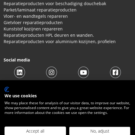
Reparatieproducten voor beschadiging douchebak
Parket/laminaat reparatieproducten
Vloer- en wandtegels repareren
Gietvloer reparatieproducten
Kunststof kozijnen repareren
Reparatieproducten HPL deuren en wanden.
Reparatieproducten voor aluminium kozijnen, profielen
Social media
We use cookies
We may place these for analysis of our visitor data, to improve our website,
show personalised content and to give you a great website experience. For
© 2026 Beltraco Benelux B.V. |
Algemene voorwaarden
|
more information about the cookies we use open the settings.
Privacy Statement
|
Cookies
|
Herroepingsrecht
|
Verzendkosten
|
Contact
Accept all
No, adjust