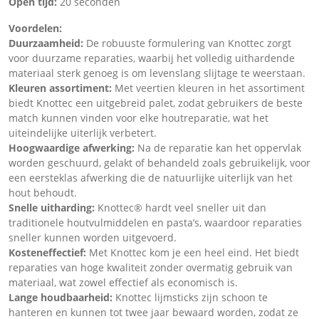
Open tijd:
20 seconden
Voordelen:
Duurzaamheid:
De robuuste formulering van Knottec zorgt
voor duurzame reparaties, waarbij het volledig uithardende
materiaal sterk genoeg is om levenslang slijtage te weerstaan.
Kleuren assortiment:
Met veertien kleuren in het assortiment
biedt Knottec een uitgebreid palet, zodat gebruikers de beste
match kunnen vinden voor elke houtreparatie, wat het
uiteindelijke uiterlijk verbetert.
Hoogwaardige afwerking:
Na de reparatie kan het oppervlak
worden geschuurd, gelakt of behandeld zoals gebruikelijk, voor
een eersteklas afwerking die de natuurlijke uiterlijk van het
hout behoudt.
Snelle uitharding:
Knottec® hardt veel sneller uit dan
traditionele houtvulmiddelen en pasta’s, waardoor reparaties
sneller kunnen worden uitgevoerd.
Kosteneffectief:
Met Knottec kom je een heel eind. Het biedt
reparaties van hoge kwaliteit zonder overmatig gebruik van
materiaal, wat zowel effectief als economisch is.
Lange houdbaarheid:
Knottec lijmsticks zijn schoon te
hanteren en kunnen tot twee jaar bewaard worden, zodat ze