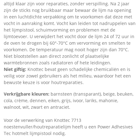
altijd klaar zijn voor reparaties, zonder verspilling. Na 2 jaar
zijn de sticks nog bruikbaar maar bewaar de lijm na opening
in een luchtdichte verpakking om te voorkomen dat deze met
vocht in aanraking komt. Vocht kan leiden tot nadruppelen van
het lijmpistool, schuimvorming en problemen met de
lijmtoevoer. U verwijdert het vocht door de lijm 24 of 72 uur in
de oven te drogen bij 60°-70°C om vervorming en smelten te
voorkomen. De temperatuur mag nooit hoger zijn dan 70°C.
Niet blootstellen aan direct zonlicht of plaatselijke
warmtebronnen zoals radiatoren of hete leidingen.
Niet giftig:
Knottec bevat geen schadelijke chemicaliën en is
veilig voor zowel gebruikers als het milieu, waardoor het een
bewuste keuze is voor houtreparaties.
Verkrijgbare kleuren:
barnsteen (transparant), beige, beuken,
cola, crème, dennen, eiken, grijs, ivoor, lariks, mahonie,
walnoot, wit, zwart en antraciet.
Voor de verwerking van Knottec 7713
noestenvuller/houtreparatielijm heeft u een Power Adhesives
Tec hotmelt lijmpistool nodig.