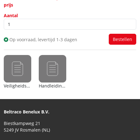
prijs
Aantal
Op voorraad, levertijd 1-3 dagen
Veiligheidsblad (en)
Handleiding (nl)
Beltraco Benelux B.V.
Biestkampweg 21
5249 JV Rosmalen (NL)