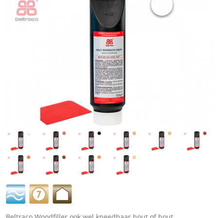
Beltraco Woodfiller ook wel kneedbaar hout of hout