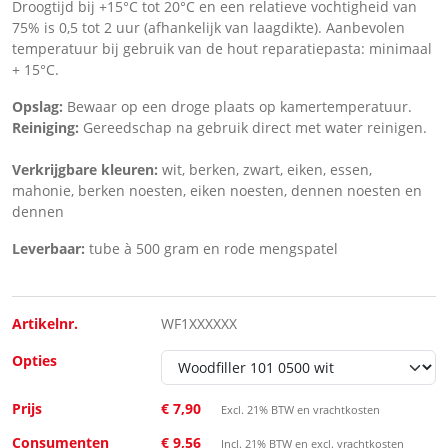
Droogtijd bij +15°C tot 20°C en een relatieve vochtigheid van
75% is 0,5 tot 2 uur (afhankelijk van laagdikte). Aanbevolen
temperatuur bij gebruik van de hout reparatiepasta: minimaal
+ 15°C.
Opslag:
Bewaar op een droge plaats op kamertemperatuur.
Reiniging:
Gereedschap na gebruik direct met water reinigen.
Verkrijgbare kleuren:
wit, berken, zwart, eiken, essen,
mahonie, berken noesten, eiken noesten, dennen noesten en
dennen
Leverbaar:
tube à 500 gram en rode mengspatel
Artikelnr.
WF1XXXXXX
Opties
Prijs
€ 7,90
Excl. 21% BTW en vrachtkosten
Consumenten
€ 9,56
Incl. 21% BTW en excl. vrachtkosten