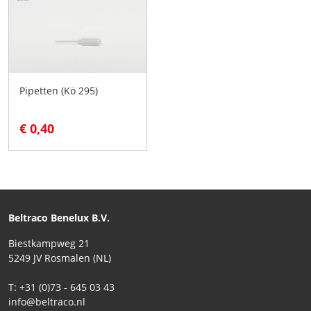
Pipetten (Kö 295)
€ 0,40
Beltraco Benelux B.V.
Biestkampweg 21
5249 JV Rosmalen (NL)
T: +31 (0)73 - 645 03 43
info@beltraco.nl