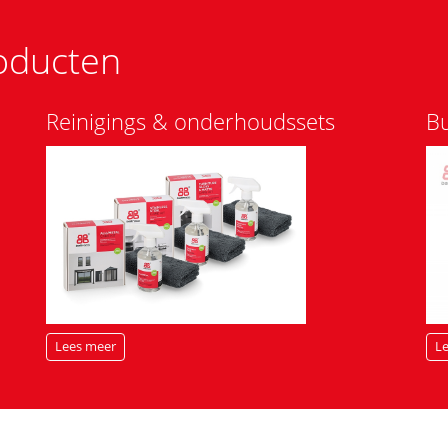
oducten
Reinigings & onderhoudssets
Bu
Lees meer
L