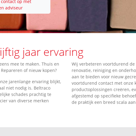
contact op met
en adviseur
jftig jaar ervaring
eens mee te maken. Thuis en
Wij verbeteren voortdurend de
. Repareren of nieuw kopen?
renovatie, reiniging en onderh
aan te bieden voor nieuw gecr
onze jarenlange ervaring blijkt,
voortdurend contact met onze 
l niet nodig is. Beltraco
productoplossingen creëren, e
lijke schades prachtig te
afgestemd op specifieke behoeft
ncier van diverse merken
de praktijk een breed scala aan