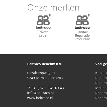
Onze merken
Beltraco Benelux B.V.
Veel g
Biestkampweg 21
5249 JV Rosmalen (NL)
T: +31 (0)73 - 645 03 43
Meubel
info@beltraco.nl
Repara
www.beltraco.nl