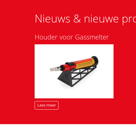
Nieuws & nieuwe pr
Houder voor Gassmelter
Lees meer