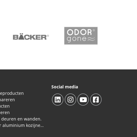
Social media
ieproducten
pareren
ucten
reren
L deuren en wanden.
Reparatieproducten voor aluminium kozijnen, profielen