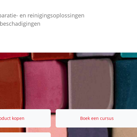
paratie- en reinigingsoplossingen
ebeschadigingen
oduct kopen
Boek een cursus