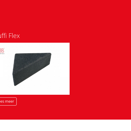
ffi Flex
ees meer