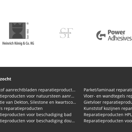
ezocht
Kunststof aanrechtbladen reparatieproducten (HPL en Volkern)
Parket/laminaat reparat
Reparatieproducten voor natuursteen aanrechtblad
Vloer- en wandtegels re
Reparatie van Dekton, Silestone en kwartscomposiet aanrechtbladen
Gietvloer reparatieprod
s reparatieproducten
Kunststof kozijnen repa
tieproducten voor beschadiging bad
Reparatieproducten HP
Reparatieproducten voor beschadiging douchebak