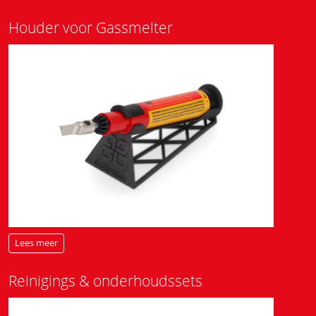
Houder voor Gassmelter
Lees meer
Reinigings & onderhoudssets