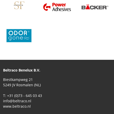
Beltraco Benelux B.V.
Biestkampweg 21
5249 JV Rosmalen (NL)
T: +31 (0)73 - 645 03 43
info@beltraco.nl
www.beltraco.nl