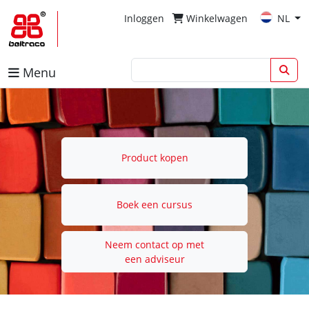
Inloggen
Winkelwagen
NL
Menu
Product kopen
Boek een cursus
Neem contact op met
een adviseur