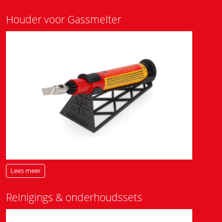
Houder voor Gassmelter
Lees meer
Reinigings & onderhoudssets