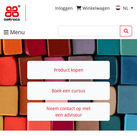
Inloggen
Winkelwagen
NL
Menu
Product kopen
Boek een cursus
Neem contact op met
een adviseur