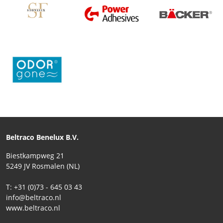
Beltraco Benelux B.V.
Biestkampweg 21
5249 JV Rosmalen (NL)
T: +31 (0)73 - 645 03 43
info@beltraco.nl
www.beltraco.nl