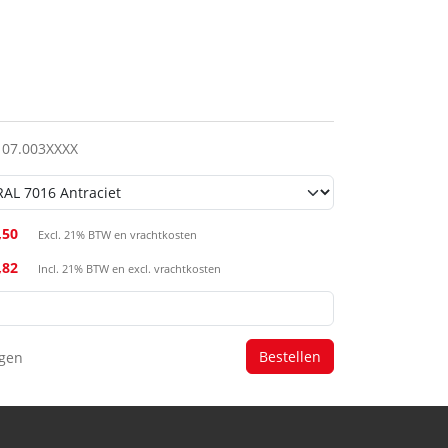
107.003XXXX
,50
Excl. 21% BTW en vrachtkosten
,82
Incl. 21% BTW en excl. vrachtkosten
agen