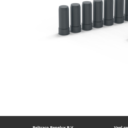
Beltraco Benelux B.V.
Veel g