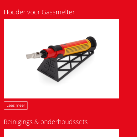
Houder voor Gassmelter
Lees meer
Reinigings & onderhoudssets