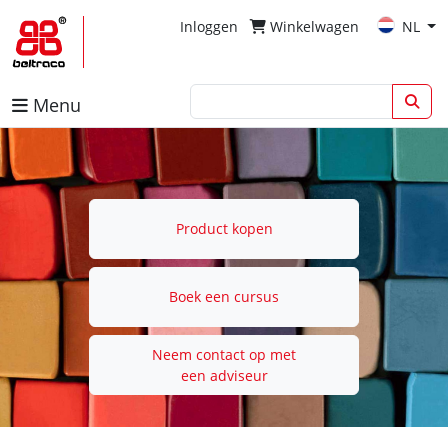
Inloggen
Winkelwagen
NL
Menu
Product kopen
Boek een cursus
Neem contact op met
een adviseur