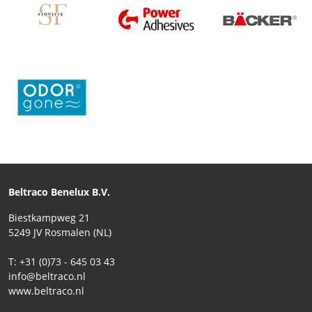
Beltraco Benelux B.V.
Biestkampweg 21
5249 JV Rosmalen (NL)
T: +31 (0)73 - 645 03 43
info@beltraco.nl
www.beltraco.nl