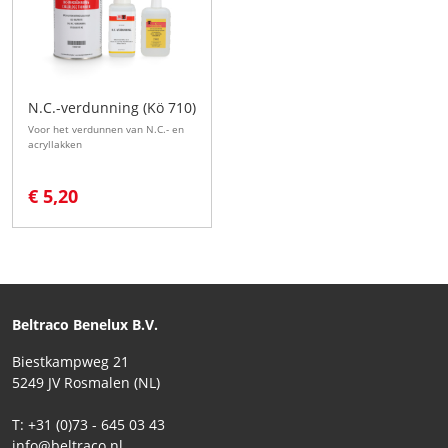
N.C.-verdunning (Kö 710)
Voor het verdunnen van N.C.- en
acryllakken
€ 5,20
Beltraco Benelux B.V.
Biestkampweg 21
5249 JV Rosmalen (NL)
T: +31 (0)73 - 645 03 43
info@beltraco.nl