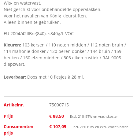
Wis- en watervast.
Niet geschikt voor onbehandelde oppervlakken.
Voor het navullen van König kleurstiften.
Alleen binnen te gebruiken.
EU 2004/42IIB/e(840): <840g/L VOC
Kleuren:
103 kersen / 110 noten midden / 112 noten bruin /
114 mahonie donker / 120 peren donker / 144 bruin / 159
beuken / 160 elzen midden / 303 eiken rustiek / RAL 9005
diepzwart.
Leverbaar:
Doos met 10 flesjes à 28 ml.
Artikelnr.
75000715
Prijs
€ 88,50
Excl. 21% BTW en vrachtkosten
Consumenten
€ 107,09
Incl. 21% BTW en excl. vrachtkosten
prijs