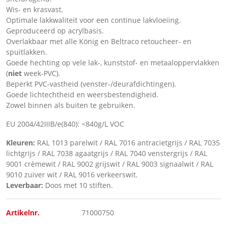
Wis- en krasvast.
Optimale lakkwaliteit voor een continue lakvloeiing.
Geproduceerd op acrylbasis.
Overlakbaar met alle König en Beltraco retoucheer- en
spuitlakken.
Goede hechting op vele lak-, kunststof- en metaaloppervlakken
(
niet
week-PVC).
Beperkt PVC-vastheid (venster-/deurafdichtingen).
Goede lichtechtheid en weersbestendigheid.
Zowel binnen als buiten te gebruiken.
EU 2004/42IIIB/e(840): <840g/L VOC
Kleuren:
RAL 1013 parelwit / RAL 7016 antracietgrijs / RAL 7035
lichtgrijs / RAL 7038 agaatgrijs / RAL 7040 venstergrijs / RAL
9001 crèmewit / RAL 9002 grijswit / RAL 9003 signaalwit / RAL
9010 zuiver wit / RAL 9016 verkeerswit.
Leverbaar:
Doos met 10 stiften.
Artikelnr.
71000750