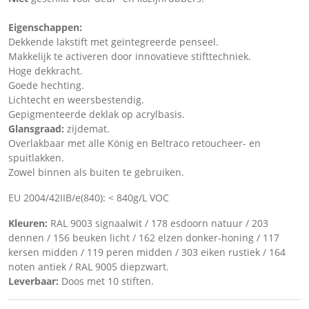
Eigenschappen:
Dekkende lakstift met geïntegreerde penseel.
Makkelijk te activeren door innovatieve stifttechniek.
Hoge dekkracht.
Goede hechting.
Lichtecht en weersbestendig.
Gepigmenteerde deklak op acrylbasis.
Glansgraad:
zijdemat.
Overlakbaar met alle König en Beltraco retoucheer- en
spuitlakken.
Zowel binnen als buiten te gebruiken.
EU 2004/42IIB/e(840): < 840g/L VOC
Kleuren:
RAL 9003 signaalwit / 178 esdoorn natuur / 203
dennen / 156 beuken licht / 162 elzen donker-honing / 117
kersen midden / 119 peren midden / 303 eiken rustiek / 164
noten antiek / RAL 9005 diepzwart.
Leverbaar:
Doos met 10 stiften.