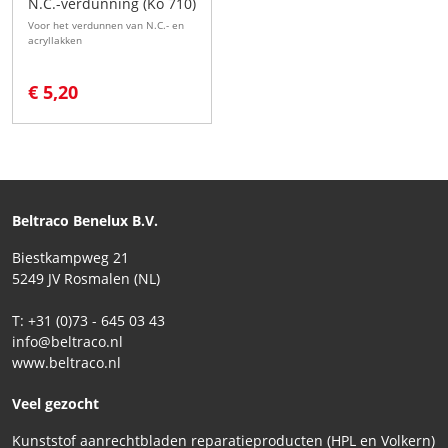
N.C.-verdunning (Kö 710)
Voor het verdunnen van N.C.- en
acryllakken
€ 5,20
Beltraco Benelux B.V.
Biestkampweg 21
5249 JV Rosmalen (NL)
T: +31 (0)73 - 645 03 43
info@beltraco.nl
www.beltraco.nl
Veel gezocht
Kunststof aanrechtbladen reparatieproducten (HPL en Volkern)