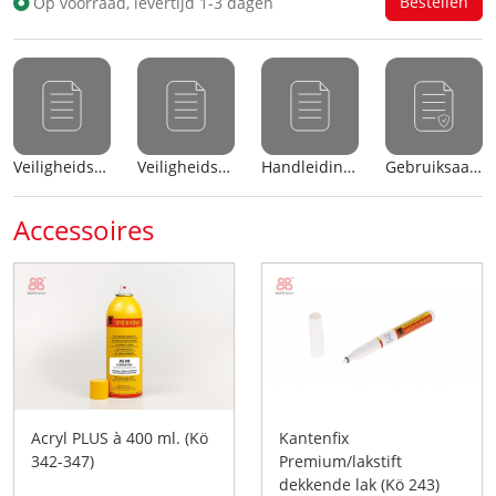
Op voorraad, levertijd 1-3 dagen
Veiligheidsblad (nl)
Veiligheidsblad (en)
Handleiding (nl)
Gebruiksaanwijzing
Accessoires
Acryl PLUS à 400 ml. (Kö
Kantenfix
342-347)
Premium/lakstift
dekkende lak (Kö 243)