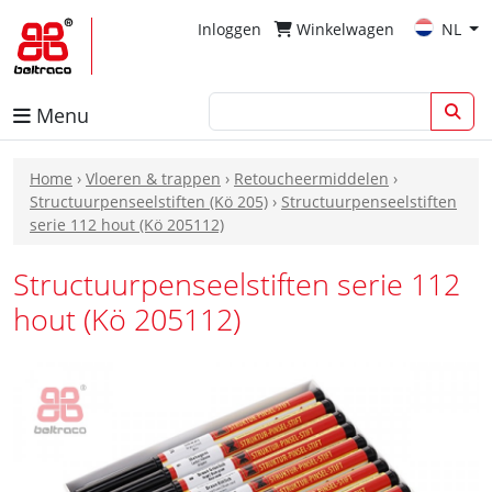
Inloggen
Winkelwagen
NL
Menu
Home
›
Vloeren & trappen
›
Retoucheermiddelen
›
Structuurpenseelstiften (Kö 205)
›
Structuurpenseelstiften
serie 112 hout (Kö 205112)
Structuurpenseelstiften serie 112
hout (Kö 205112)